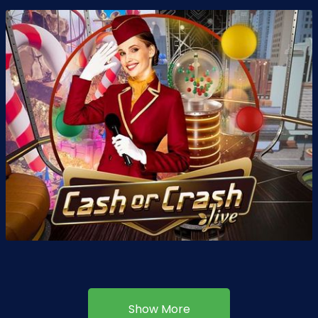
Show More