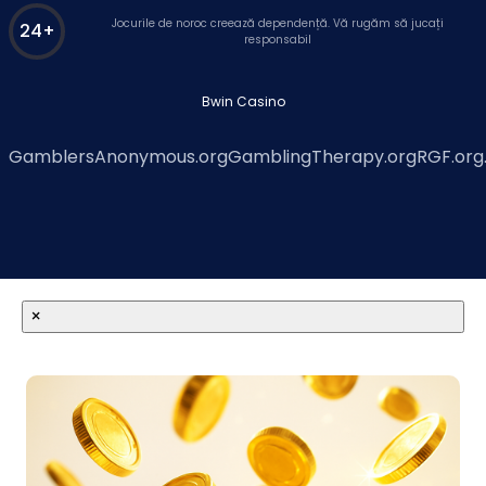
Jocurile de noroc creează dependență. Vă rugăm să jucați
24+
responsabil
Bwin Casino
GamblersAnonymous.org
GamblingTherapy.org
RGF.org
×
🔥 Bonus Exclusiv!